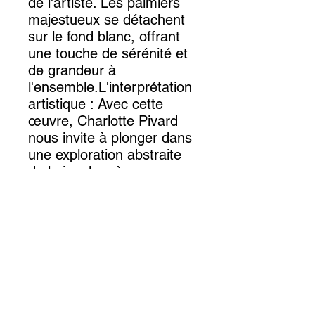
de l'artiste. Les palmiers
majestueux se détachent
sur le fond blanc, offrant
une touche de sérénité et
de grandeur à
l'ensemble.L'interprétation
artistique : Avec cette
œuvre, Charlotte Pivard
nous invite à plonger dans
une exploration abstraite
de la jungle, où
l'imagination est reine. Elle
a su capturer l'essence de
l'exotisme tropical en
utilisant des couleurs fluo
et des formes suggestives,
nous transportant dans un
univers botanique
envoûtant. Cette