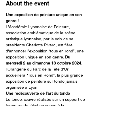
About the event
Une exposition de peinture unique en son 
genre !
L'Académie Lyonnaise de Peinture, 
association emblématique de la scène 
artistique lyonnaise, par la voix de sa 
présidente Charlotte Pivard, est fière 
d'annoncer l’exposition “tous en rond”, une 
exposition unique en son genre. 
Du 
mercredi 2 au dimanche 13 octobre 2024
, 
l'Orangerie du Parc de la Tête d'Or 
accueillera "Tous en Rond", la plus grande 
exposition de peinture sur tondo jamais 
organisée à Lyon.
Une redécouverte de l’art du tondo
Le tondo, œuvre réalisée sur un support de 
forme ronde, était en vogue à la 
Renaissance avant de progressivement 
disparaître des expositions 
contemporaines. Pourtant, le cercle, 