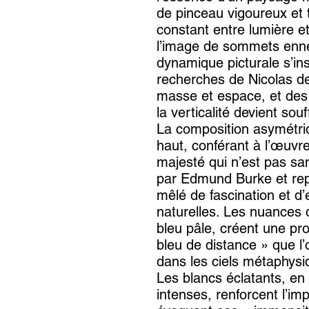
de pinceau vigoureux et 
constant entre lumière et
l’image de sommets ennei
dynamique picturale s’ins
recherches de Nicolas de 
masse et espace, et des
la verticalité devient souf
La composition asymétriqu
haut, conférant à l’œuvre
majesté qui n’est pas san
par Edmund Burke et repr
mêlé de fascination et d’
naturelles. Les nuances 
bleu pâle, créent une pr
bleu de distance » que l
dans les ciels métaphysi
Les blancs éclatants, en
intenses, renforcent l’im