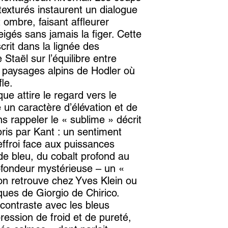
texturés instaurent un dialogue
 ombre, faisant affleurer
gés sans jamais la figer. Cette
crit dans la lignée des
Staël sur l’équilibre entre
 paysages alpins de Hodler où
fle.
e attire le regard vers le
 un caractère d’élévation et de
s rappeler le « sublime » décrit
is par Kant : un sentiment
effroi face aux puissances
de bleu, du cobalt profond au
ofondeur mystérieuse – un «
’on retrouve chez Yves Klein ou
ques de Giorgio de Chirico.
 contraste avec les bleus
pression de froid et de pureté,