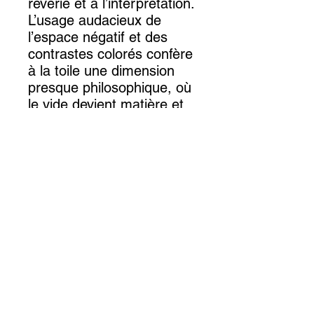
rêverie et à l’interprétation.
L’usage audacieux de
l’espace négatif et des
contrastes colorés confère
à la toile une dimension
presque philosophique, où
le vide devient matière et
où l’œil voyage librement,
comme dans les
méditations de Paul Klee
sur la couleur et la forme.
Cette peinture
contemporaine de
Charlotte Pivard dialogue
ainsi avec l’héritage des
avant-gardes du XXᵉ siècle
tout en ouvrant sur un
univers onirique proche
des descriptions de l’aube