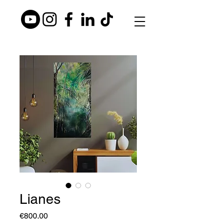
Lianes
Price
€800.00