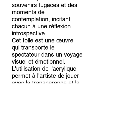
souvenirs fugaces et des
moments de
contemplation, incitant
chacun à une réflexion
introspective.
Cet toile est une œuvre
qui transporte le
spectateur dans un voyage
visuel et émotionnel.
L'utilisation de l'acrylique
permet à l'artiste de jouer
avec la transparence et la
texture, donnant vie à une
scène à la fois tangible et
évanescente. La
composition équilibrée et
les transitions subtiles
entre les couleurs