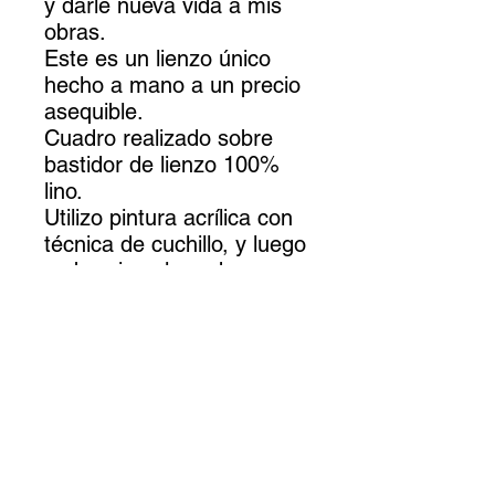
y darle nueva vida a mis
obras.
Este es un lienzo único
hecho a mano a un precio
asequible.
Cuadro realizado sobre
bastidor de lienzo 100%
lino.
Utilizo pintura acrílica con
técnica de cuchillo, y luego
se barniza el cuadro para
que quede protegido en el
tiempo.
Puedes colgar este cuadro
directamente sin
necesidad de enmarcarlo:
los bordes ya están
pintados.
Esta pintura es un original