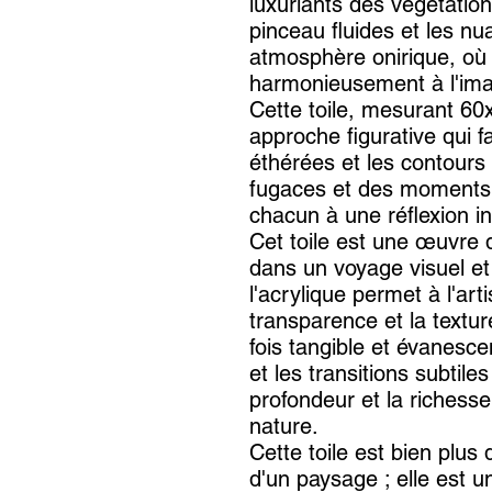
luxuriants des végétatio
pinceau fluides et les n
atmosphère onirique, où 
harmonieusement à l'ima
Cette toile, mesurant 60
approche figurative qui f
éthérées et les contours
fugaces et des moments 
chacun à une réflexion in
Cet toile est une œuvre 
dans un voyage visuel et 
l'acrylique permet à l'art
transparence et la textu
fois tangible et évanesce
et les transitions subtile
profondeur et la richesse 
nature.
Cette toile est bien plus
d'un paysage ; elle est u