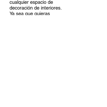
cualquier espacio de
decoración de interiores.
Ya sea que quieras
decorar una pared blanca
o una pared de color
pantone, el trabajo en
acrílico de Charlotte Pivard
cautivará la vista y creará
una atmósfera única.
Evoca tanto el poder de la
naturaleza como
la
tranquilidad meditativa
,
ofreciendo así una
decoración interior que es
a la vez
moderna y
relajante
.
Venta directa del artista:
Como pintora emergente
de renombre, Charlotte