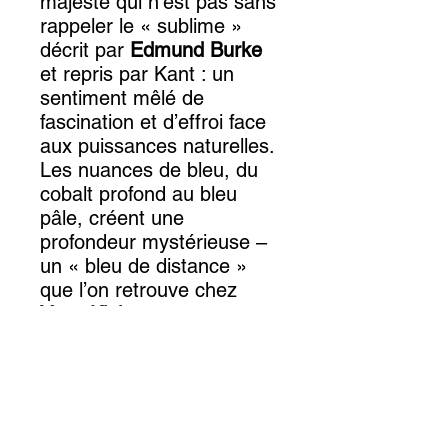
majesté qui n’est pas sans
rappeler le « sublime »
décrit par
Edmund Burke
et repris par Kant : un
sentiment mêlé de
fascination et d’effroi face
aux puissances naturelles.
Les nuances de bleu, du
cobalt profond au bleu
pâle, créent une
profondeur mystérieuse –
un « bleu de distance »
que l’on retrouve chez
Yves Klein
ou dans les
ciels métaphysiques de
Giorgio de Chirico.
Les blancs éclatants, en
contraste avec les bleus
intenses, renforcent