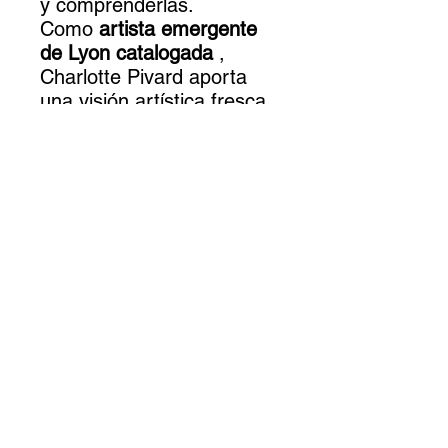
y comprenderlas.
Como
artista emergente
de Lyon catalogada
,
Charlotte Pivard aporta
una visión artística fresca
y original. Sus obras
cautivan al público y
despiertan profundas
emociones. Es una artista
talentosa cuyo trabajo
continúa ganando
reconocimiento y aprecio.
Si buscas una obra de
arte que estimule la
reflexión y lleve dentro el
poder de las emociones,
no te pierdas este cuadro
de Charlotte Pivard. Con
sus inspiraciones