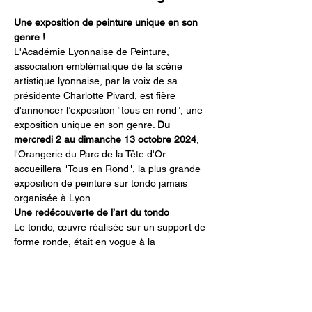
Une exposition de peinture unique en son 
genre !
L'Académie Lyonnaise de Peinture, 
association emblématique de la scène 
artistique lyonnaise, par la voix de sa 
présidente Charlotte Pivard, est fière 
d'annoncer l’exposition “tous en rond”, une 
exposition unique en son genre. 
Du 
mercredi 2 au dimanche 13 octobre 2024
, 
l'Orangerie du Parc de la Tête d'Or 
accueillera "Tous en Rond", la plus grande 
exposition de peinture sur tondo jamais 
organisée à Lyon.
Une redécouverte de l’art du tondo
Le tondo, œuvre réalisée sur un support de 
forme ronde, était en vogue à la 
Renaissance avant de progressivement 
disparaître des expositions 
contemporaines. Pourtant, le cercle, 
symbole universel de fertilité, de 