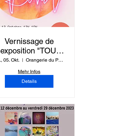
Vernissage de
l'exposition "TOUS
EN ROND"
, 05. Okt.
Orangerie du Parc de la tête d'or à Lyon
Mehr Infos
Details