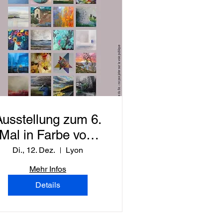
Ausstellung zum 6.
Mal in Farbe vom
12. Dezember bis
Di., 12. Dez.
Lyon
19. Januar 2024
Mehr Infos
Details