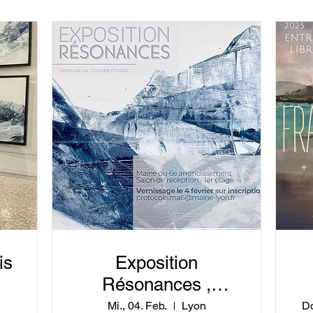
is
Exposition
Résonances ,
vernissage le
«
Mi., 04. Feb.
Lyon
Do