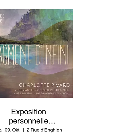
Exposition
personnelle
Fragment d’infini »
., 09. Okt.
2 Rue d'Enghien