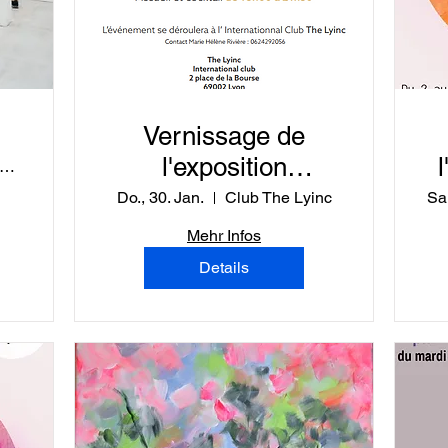
Vernissage de
l'exposition
0 Quai de Bondy
"PLURIEL-LES"
Do., 30. Jan.
Club The Lyinc
Sa.
Mehr Infos
Details