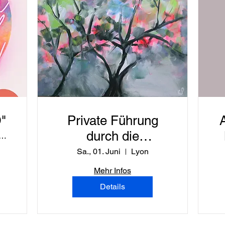
"
Private Führung
durch die
ie du Parc de la tête d'or à Lyon
Ausstellung Whisper
Sa., 01. Juni
Lyon
of Spring
Mehr Infos
Details