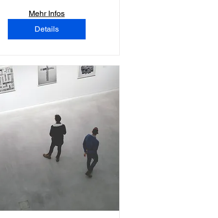
Lyon 2
Mehr Infos
Details