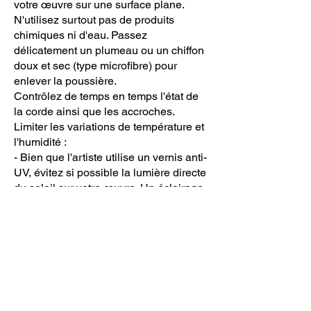
votre œuvre sur une surface plane.
N'utilisez surtout pas de produits
chimiques ni d'eau. Passez
délicatement un plumeau ou un chiffon
doux et sec (type microfibre) pour
enlever la poussière.
Contrôlez de temps en temps l'état de
la corde ainsi que les accroches.
Limiter les variations de température et
l'humidité :
- Bien que l'artiste utilise un vernis anti-
UV, évitez si possible la lumière directe
du soleil sur votre œuvre. Un éclairage
doux reste préférable.
- Il est déconseillé d'accrocher votre
tableau au-dessus d'une cheminée.
Évitez si possible les pièces froides,
humides et sujettes aux grandes
variations de température.
Conservation de votre œuvre :
Si vous n'accrochez pas votre tableau