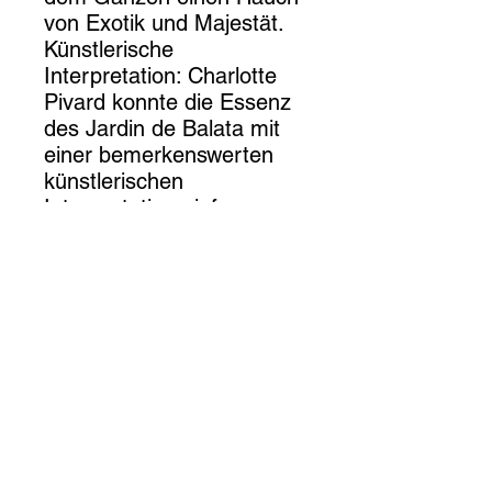
von Exotik und Majestät.
Künstlerische
Interpretation: Charlotte
Pivard konnte die Essenz
des Jardin de Balata mit
einer bemerkenswerten
künstlerischen
Interpretation einfangen.
Die Unschärfe in den
Bäumen verleiht der
Leinwand eine dynamische
Dimension und erzeugt ein
Gefühl von Bewegung und
Energie. Dem Künstler
gelingt es, die wilde und
tropische Schönheit dieses
ikonischen Gartens zu
vermitteln. Die gewählte