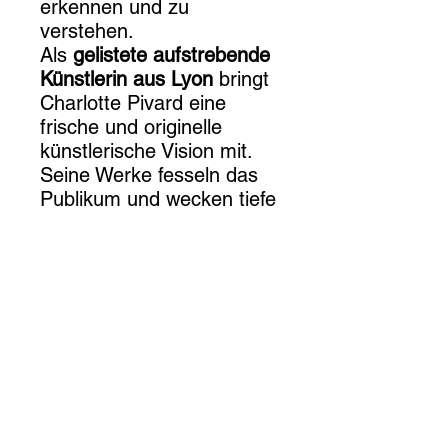
erkennen und zu
verstehen.
Als
gelistete aufstrebende
Künstlerin aus Lyon
bringt
Charlotte Pivard eine
frische und originelle
künstlerische Vision mit.
Seine Werke fesseln das
Publikum und wecken tiefe
Emotionen. Sie ist eine
talentierte Künstlerin,
deren Arbeit immer wieder
Anerkennung und
Wertschätzung findet.
Wenn Sie auf der Suche
nach einem Kunstwerk
sind, das zum
Nachdenken anregt und
die Kraft der Emotionen in