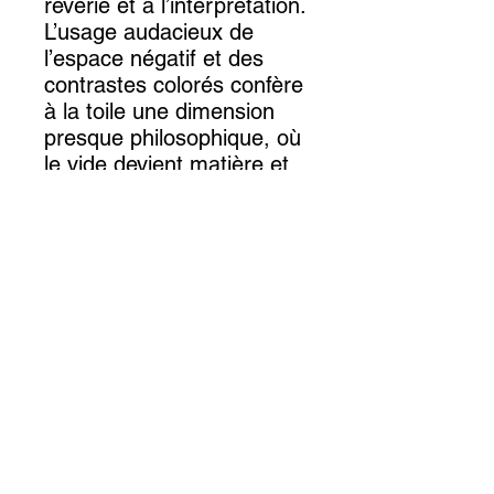
rêverie et à l’interprétation.
L’usage audacieux de
l’espace négatif et des
contrastes colorés confère
à la toile une dimension
presque philosophique, où
le vide devient matière et
où l’œil voyage librement,
comme dans les
méditations de Paul Klee
sur la couleur et la forme.
Cette peinture
contemporaine de
Charlotte Pivard dialogue
ainsi avec l’héritage des
avant-gardes du XXᵉ siècle
tout en ouvrant sur un
univers onirique proche
des descriptions de l’aube