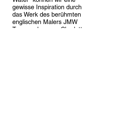
gewisse Inspiration durch
das Werk des berühmten
englischen Malers JMW
Turner erkennen. Charlotte
Pivard integriert Elemente
des Lichts, des Turner-
Himmels und der
Atmosphäre, die denen
ähneln, die Turner in
seinen ikonischen
Seestücken verwendet
hat.
Charlotte Pivard, eine
gelistete aufstrebende
Künstlerin aus Lyon, bringt
mit ihren Werken eine
erfrischende und
innovative Vision mit. Sie